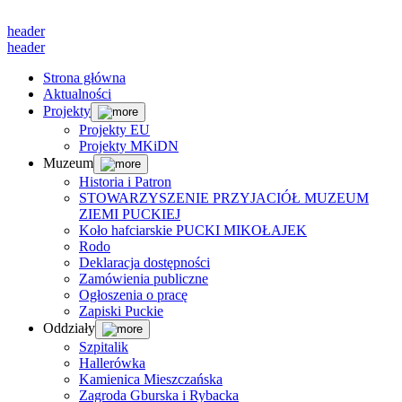
header
header
Strona główna
Aktualności
Projekty
Projekty EU
Projekty MKiDN
Muzeum
Historia i Patron
STOWARZYSZENIE PRZYJACIÓŁ MUZEUM
ZIEMI PUCKIEJ
Koło hafciarskie PUCKI MIKOŁAJEK
Rodo
Deklaracja dostępności
Zamówienia publiczne
Ogłoszenia o pracę
Zapiski Puckie
Oddziały
Szpitalik
Hallerówka
Kamienica Mieszczańska
Zagroda Gburska i Rybacka