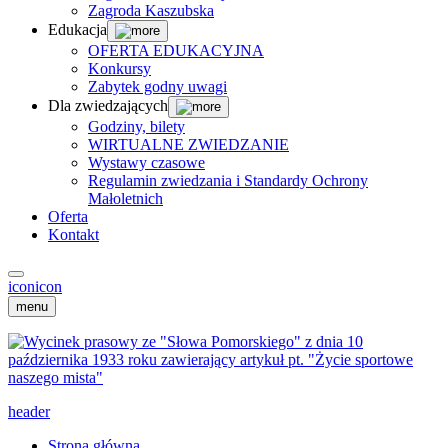
Zagroda Kaszubska
Edukacja
OFERTA EDUKACYJNA
Konkursy
Zabytek godny uwagi
Dla zwiedzających
Godziny, bilety
WIRTUALNE ZWIEDZANIE
Wystawy czasowe
Regulamin zwiedzania i Standardy Ochrony
Małoletnich
Oferta
Kontakt
icon
icon
menu
header
Strona główna