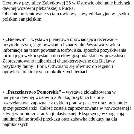
Ceynowy przy ulicy Zabytkowej 35 w Ostrowie obejmuje budynek
dawnej wozowni plebańskiej z Pucka.
Obecnie prezentowane są tam dwie wystawy edukacyjne w języku
polskim i angielskim:
•
„Bielawa”
– wystawa plenerowa opowiadająca rezerwacie
przyrodniczym, jego powstaniu i znaczeniu. Wystawa zawiera
informacje na temat powstania torfowiska, sposobu pozyskiwania
torfu i jego wykorzystania do celów gospodarskich w przeszłości.
Zaprezentowano najbardziej charakterystyczne dla Bielawy
przykłady fauny i floru. Odwołano się również do legend i
opowieści traktujących o okolicznych ternach
•
„Pszczelarstwo Pomorskie”
– wystawa zlokalizowana w
budynku dawnej wozowni z Pucka, przybliża historię
pszczelarstwa, zapoznaje z cyklem prac w pasiece oraz prezentuje
sprzęt pszczelarski. Całość została zaprezentowana w nowoczesnej i
łatwej w odbiorze aranżacji plastycznej. Ekspozycję wzbogacają
multimedialne środki przekazu oraz zabawka edukacyjna dla
najmłodszych.