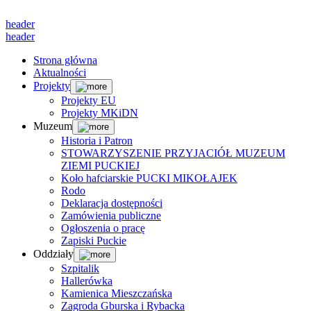
header
header
Strona główna
Aktualności
Projekty
Projekty EU
Projekty MKiDN
Muzeum
Historia i Patron
STOWARZYSZENIE PRZYJACIÓŁ MUZEUM
ZIEMI PUCKIEJ
Koło hafciarskie PUCKI MIKOŁAJEK
Rodo
Deklaracja dostępności
Zamówienia publiczne
Ogłoszenia o pracę
Zapiski Puckie
Oddziały
Szpitalik
Hallerówka
Kamienica Mieszczańska
Zagroda Gburska i Rybacka