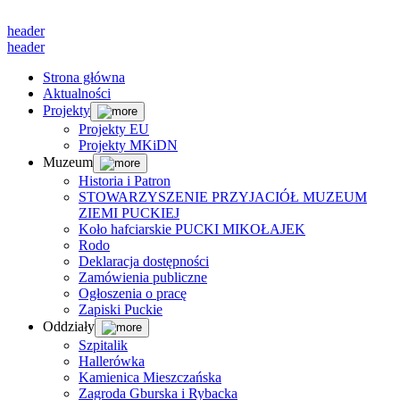
header
header
Strona główna
Aktualności
Projekty
Projekty EU
Projekty MKiDN
Muzeum
Historia i Patron
STOWARZYSZENIE PRZYJACIÓŁ MUZEUM
ZIEMI PUCKIEJ
Koło hafciarskie PUCKI MIKOŁAJEK
Rodo
Deklaracja dostępności
Zamówienia publiczne
Ogłoszenia o pracę
Zapiski Puckie
Oddziały
Szpitalik
Hallerówka
Kamienica Mieszczańska
Zagroda Gburska i Rybacka