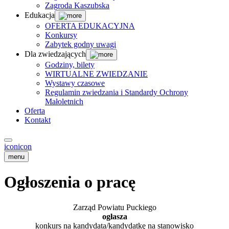
Zagroda Kaszubska
Edukacja
OFERTA EDUKACYJNA
Konkursy
Zabytek godny uwagi
Dla zwiedzających
Godziny, bilety
WIRTUALNE ZWIEDZANIE
Wystawy czasowe
Regulamin zwiedzania i Standardy Ochrony
Małoletnich
Oferta
Kontakt
icon
icon
menu
Ogłoszenia o pracę
Zarząd Powiatu Puckiego
ogłasza
konkurs na kandydata/kandydatkę na stanowisko