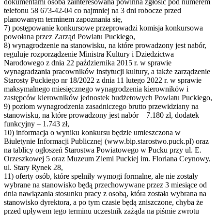
dokumentami osoba zainteresowana powinna zgłosić pod numerem
telefonu 58 673-42-04 co najmniej na 3 dni robocze przed
planowanym terminem zapoznania się,
7) postępowanie konkursowe przeprowadzi komisja konkursowa
powołana przez Zarząd Powiatu Puckiego,
8) wynagrodzenie na stanowisku, na które prowadzony jest nabór,
reguluje rozporządzenie Ministra Kultury i Dziedzictwa
Narodowego z dnia 22 października 2015 r. w sprawie
wynagradzania pracowników instytucji kultury, a także zarządzenie
Starosty Puckiego nr 18/2022 z dnia 11 lutego 2022 r. w sprawie
maksymalnego miesięcznego wynagrodzenia kierowników i
zastępców kierowników jednostek budżetowych Powiatu Puckiego,
9) poziom wynagrodzenia zasadniczego brutto przewidziany na
stanowisku, na które prowadzony jest nabór – 7.180 zł, dodatek
funkcyjny – 1.743 zł,
10) informacja o wyniku konkursu będzie umieszczona w
Biuletynie Informacji Publicznej (www.bip.starostwo.puck.pl) oraz
na tablicy ogłoszeń Starostwa Powiatowego w Pucku przy ul. E.
Orzeszkowej 5 oraz Muzeum Ziemi Puckiej im. Floriana Ceynowy,
ul. Stary Rynek 28,
11) oferty osób, które spełniły wymogi formalne, ale nie zostały
wybrane na stanowisko będą przechowywane przez 3 miesiące od
dnia nawiązania stosunku pracy z osobą, która została wybrana na
stanowisko dyrektora, a po tym czasie będą zniszczone, chyba że
przed upływem tego terminu uczestnik zażąda na piśmie zwrotu