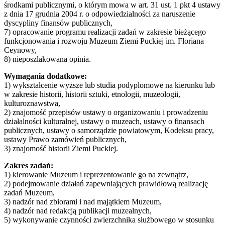
środkami publicznymi, o którym mowa w art. 31 ust. 1 pkt 4 ustawy
z dnia 17 grudnia 2004 r. o odpowiedzialności za naruszenie
dyscypliny finansów publicznych,
7) opracowanie programu realizacji zadań w zakresie bieżącego
funkcjonowania i rozwoju Muzeum Ziemi Puckiej im. Floriana
Ceynowy,
8) nieposzlakowana opinia.
Wymagania dodatkowe:
1) wykształcenie wyższe lub studia podyplomowe na kierunku lub
w zakresie historii, historii sztuki, etnologii, muzeologii,
kulturoznawstwa,
2) znajomość przepisów ustawy o organizowaniu i prowadzeniu
działalności kulturalnej, ustawy o muzeach, ustawy o finansach
publicznych, ustawy o samorządzie powiatowym, Kodeksu pracy,
ustawy Prawo zamówień publicznych,
3) znajomość historii Ziemi Puckiej.
Zakres zadań:
1) kierowanie Muzeum i reprezentowanie go na zewnątrz,
2) podejmowanie działań zapewniających prawidłową realizację
zadań Muzeum,
3) nadzór nad zbiorami i nad majątkiem Muzeum,
4) nadzór nad redakcją publikacji muzealnych,
5) wykonywanie czynności zwierzchnika służbowego w stosunku