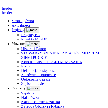
header
header
Strona główna
Aktualności
Projekty
Projekty EU
Projekty MKiDN
Muzeum
Historia i Patron
STOWARZYSZENIE PRZYJACIÓŁ MUZEUM
ZIEMI PUCKIEJ
Koło hafciarskie PUCKI MIKOŁAJEK
Rodo
Deklaracja dostępności
Zamówienia publiczne
Ogłoszenia o pracę
Zapiski Puckie
Oddziały
Szpitalik
Hallerówka
Kamienica Mieszczańska
Zagroda Gburska i Rybacka