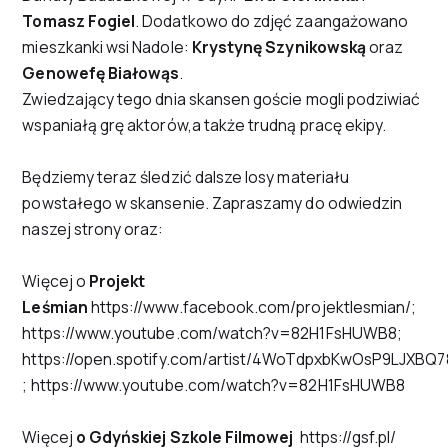
Tomasz Fogiel
. Dodatkowo do zdjęć zaangażowano
mieszkanki wsi Nadole:
Krystynę Szynikowską
oraz
Genowefę Białowąs
.
Zwiedzający tego dnia skansen goście mogli podziwiać
wspaniałą grę aktorów,a także trudną pracę ekipy.
Będziemy teraz śledzić dalsze losy materiału
powstałego w skansenie. Zapraszamy do odwiedzin
naszej strony oraz:
Więcej o
Projekt
Leśmian
https://www.facebook.com/projektlesmian/
;
https://www.youtube.com/watch?v=82H1FsHUWB8
;
https://open.spotify.com/artist/4WoTdpxbKwOsP9LJXBQ7
;
https://www.youtube.com/watch?v=82H1FsHUWB8
Więcej
o Gdyńskiej Szkole Filmowej
https://gsf.pl/