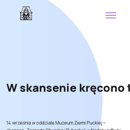
W skansenie kręcono t
14 września w oddziale Muzeum Ziemi Puckiej –