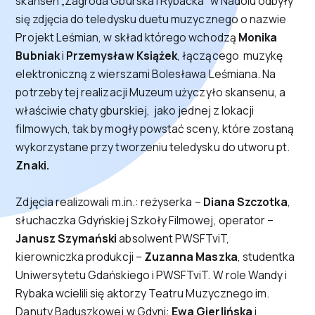
skansen „Zagroda Gburska i Rybacka” w Nadolu odbyły
się zdjęcia do teledysku duetu muzycznego o nazwie
Projekt Leśmian, w skład którego wchodzą
Monika
Bubniak
i
Przemysław Książek
, łączącego muzykę
elektroniczną z wierszami Bolesława Leśmiana. Na
potrzeby tej realizacji Muzeum użyczyło skansenu, a
właściwie chaty gburskiej, jako jednej z lokacji
filmowych, tak by mogły powstać sceny, które zostaną
wykorzystane przy tworzeniu teledysku do utworu pt.
Znaki.
Zdjęcia realizowali m.in.: reżyserka –
Diana Szczotka
,
słuchaczka Gdyńskiej Szkoły Filmowej, operator –
Janusz Szymański
absolwent PWSFTviT,
kierowniczka produkcji –
Zuzanna Maszka
, studentka
Uniwersytetu Gdańskiego i PWSFTviT. W role Wandy i
Rybaka wcielili się aktorzy Teatru Muzycznego im.
Danuty Baduszkowej w Gdyni:
Ewa Gierlińska
i