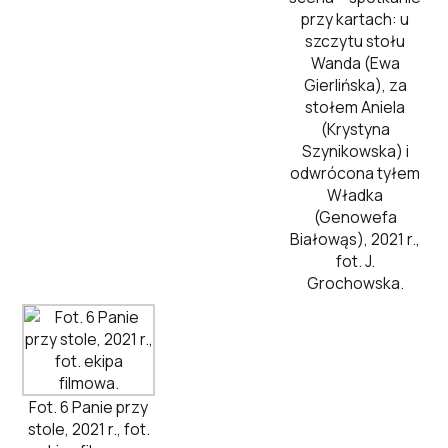
przy kartach: u
szczytu stołu
Wanda (Ewa
Gierlińska), za
stołem Aniela
(Krystyna
Szynikowska) i
odwrócona tyłem
Władka
(Genowefa
Białowąs), 2021 r.,
fot. J.
Grochowska.
Fot. 6 Panie przy
stole, 2021 r., fot.