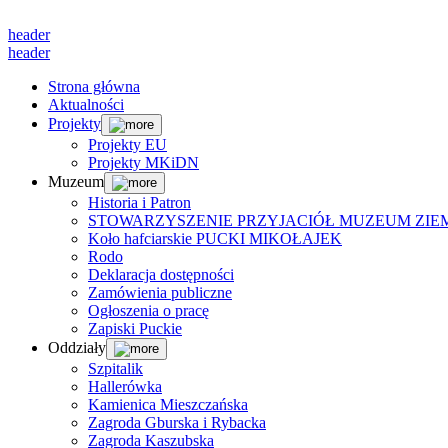
header
header
Strona główna
Aktualności
Projekty
Projekty EU
Projekty MKiDN
Muzeum
Historia i Patron
STOWARZYSZENIE PRZYJACIÓŁ MUZEUM ZIEM
Koło hafciarskie PUCKI MIKOŁAJEK
Rodo
Deklaracja dostępności
Zamówienia publiczne
Ogłoszenia o pracę
Zapiski Puckie
Oddziały
Szpitalik
Hallerówka
Kamienica Mieszczańska
Zagroda Gburska i Rybacka
Zagroda Kaszubska