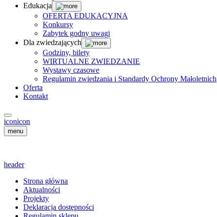
Edukacja
OFERTA EDUKACYJNA
Konkursy
Zabytek godny uwagi
Dla zwiedzających
Godziny, bilety
WIRTUALNE ZWIEDZANIE
Wystawy czasowe
Regulamin zwiedzania i Standardy Ochrony Małoletnich
Oferta
Kontakt
icon
icon
menu
header
Strona główna
Aktualności
Projekty
Deklaracja dostępności
Regulamin sklepu