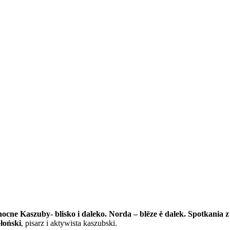
ocne Kaszuby- blisko i daleko. Norda – blëze ë dalek. Spotkania z
łoński
, pisarz i aktywista kaszubski.