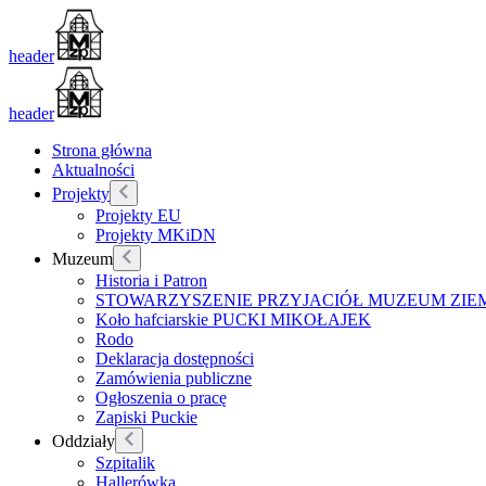
header
header
Strona główna
Aktualności
Projekty
Projekty EU
Projekty MKiDN
Muzeum
Historia i Patron
STOWARZYSZENIE PRZYJACIÓŁ MUZEUM ZIEM
Koło hafciarskie PUCKI MIKOŁAJEK
Rodo
Deklaracja dostępności
Zamówienia publiczne
Ogłoszenia o pracę
Zapiski Puckie
Oddziały
Szpitalik
Hallerówka