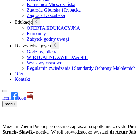
Kamienica Mieszczańska
Zagroda Gburska i Rybacka
Zagroda Kaszubska
Edukacja
OFERTA EDUKACYJNA
Konkursy
Zabytek godny uwagi
Dla zwiedzających
Godziny, bilety
WIRTUALNE ZWIEDZANIE
Wystawy czasowe
Regulamin zwiedzania i Standardy Ochrony Małoletnich
Oferta
Kontakt
icon
icon
menu
Muzeum Ziemi Puckiej serdecznie zaprasza na spotkanie z cyklu
Półn
Struck- Slawik-
poetka. W roli prowadzącego wystąpi
dr Artur Jab