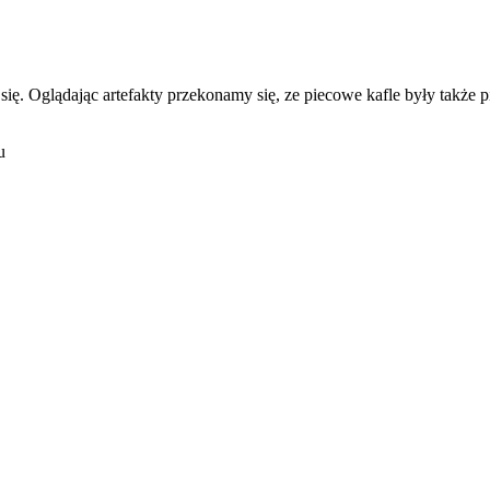
się. Oglądając artefakty przekonamy się, ze piecowe kafle były takż
u