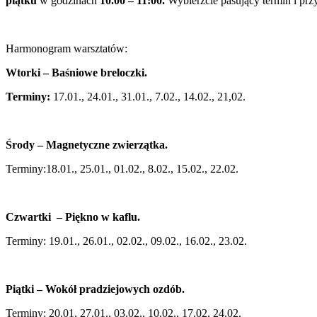
piątku
w godzinach
10.00 – 11:00
.
Wybierzcie pasujący termin i przy
Harmonogram warsztatów:
Wtorki – Baśniowe breloczki.
Terminy:
17.01., 24.01., 31.01., 7.02., 14.02., 21,02.
Środy – Magnetyczne zwierzątka.
Terminy:18.01., 25.01., 01.02., 8.02., 15.02., 22.02.
Czwartki – Piękno w kaflu.
Terminy: 19.01., 26.01., 02.02., 09.02., 16.02., 23.02.
Piątki – Wokół pradziejowych ozdób.
Terminy: 20.01, 27.01., 03.02., 10.02., 17.02, 24.02.