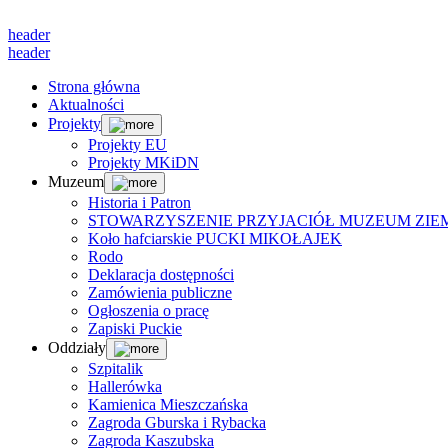
header
header
Strona główna
Aktualności
Projekty
Projekty EU
Projekty MKiDN
Muzeum
Historia i Patron
STOWARZYSZENIE PRZYJACIÓŁ MUZEUM ZIEM
Koło hafciarskie PUCKI MIKOŁAJEK
Rodo
Deklaracja dostępności
Zamówienia publiczne
Ogłoszenia o pracę
Zapiski Puckie
Oddziały
Szpitalik
Hallerówka
Kamienica Mieszczańska
Zagroda Gburska i Rybacka
Zagroda Kaszubska