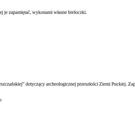
iej je zapamiętać, wykonami własne breloczki.
zczańskiej” dotyczący archeologicznej przeszłości Ziemi Puckiej. Z
u