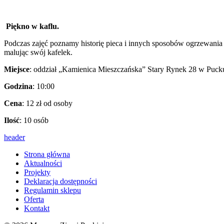
Piękno w kaflu.
Podczas zajęć poznamy historię pieca i innych sposobów ogrzewania 
malując swój kafelek.
Miejsce
: oddział „Kamienica Mieszczańska” Stary Rynek 28 w Puck
Godzina
: 10:00
Cena
: 12 zł od osoby
Ilość
: 10 osób
header
Strona główna
Aktualności
Projekty
Deklaracja dostępności
Regulamin sklepu
Oferta
Kontakt