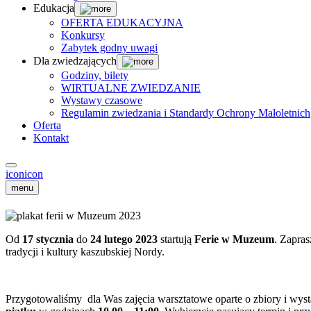
Edukacja
OFERTA EDUKACYJNA
Konkursy
Zabytek godny uwagi
Dla zwiedzających
Godziny, bilety
WIRTUALNE ZWIEDZANIE
Wystawy czasowe
Regulamin zwiedzania i Standardy Ochrony Małoletnich
Oferta
Kontakt
icon
icon
menu
Od
17 stycznia
do
24 lutego 2023
startują
Ferie w Muzeum
. Zapras
tradycji i kultury kaszubskiej Nordy.
Przygotowaliśmy dla Was zajęcia warsztatowe oparte o zbiory i w