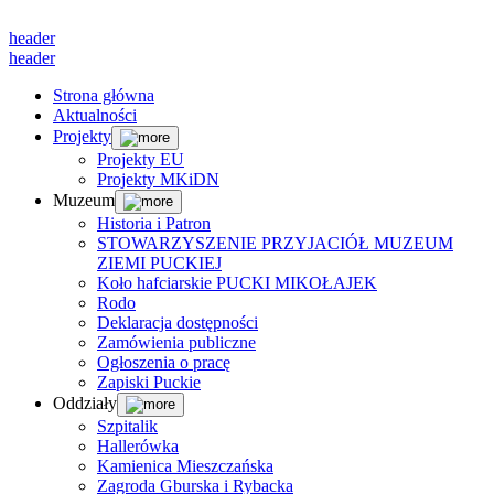
header
header
Strona główna
Aktualności
Projekty
Projekty EU
Projekty MKiDN
Muzeum
Historia i Patron
STOWARZYSZENIE PRZYJACIÓŁ MUZEUM
ZIEMI PUCKIEJ
Koło hafciarskie PUCKI MIKOŁAJEK
Rodo
Deklaracja dostępności
Zamówienia publiczne
Ogłoszenia o pracę
Zapiski Puckie
Oddziały
Szpitalik
Hallerówka
Kamienica Mieszczańska
Zagroda Gburska i Rybacka