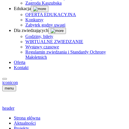
Zagroda Kaszubska
Edukacja
OFERTA EDUKACYJNA
Konkursy
Zabytek godny uwagi
Dla zwiedzających
Godziny, bilety
WIRTUALNE ZWIEDZANIE
Wystawy czasowe
Regulamin zwiedzania i Standardy Ochrony
Małoletnich
Oferta
Kontakt
icon
icon
menu
header
Strona główna
Aktualności
Projekty