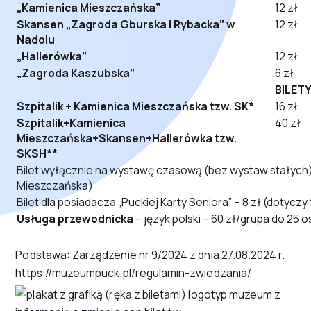
„Kamienica Mieszczańska”
12 zł
Skansen „Zagroda Gburska i Rybacka” w
12 zł
Nadolu
„Hallerówka”
12 zł
„Zagroda Kaszubska”
6 zł
BILET
Szpitalik + Kamienica Mieszczańska tzw. SK*
16 zł
Szpitalik+Kamienica
40 zł
Mieszczańska+Skansen+Hallerówka tzw.
SKSH**
Bilet wyłącznie na wystawę czasową (bez wystaw stałych) –
Mieszczańska)
Bilet dla posiadacza „Puckiej Karty Seniora” – 8 zł (dotycz
Usługa przewodnicka
– język polski – 60 zł/grupa do 25 
Podstawa: Zarządzenie nr 9/2024 z dnia 27.08.2024 r.
https://muzeumpuck.pl/regulamin-zwiedzania/