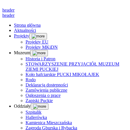
header
header
Strona główna
Aktualności
Projekty
Projekty EU
Projekty MKiDN
Muzeum
Historia i Patron
STOWARZYSZENIE PRZYJACIÓŁ MUZEUM
ZIEMI PUCKIEJ
Koło hafciarskie PUCKI MIKOŁAJEK
Rodo
Deklaracja dostępności
Zamówienia publiczne
Ogłoszenia o pracę
Zapiski Puckie
Oddziały
Szpitalik
Hallerówka
Kamienica Mieszczańska
Zagroda Gburska i Rybacka