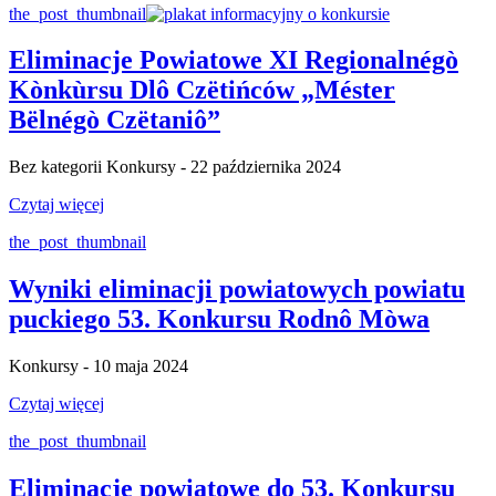
the_post_thumbnail
Eliminacje Powiatowe XI Regionalnégò
Kònkùrsu Dlô Czëtińców „Méster
Bëlnégò Czëtaniô”
Bez kategorii Konkursy - 22 października 2024
Czytaj więcej
the_post_thumbnail
Wyniki eliminacji powiatowych powiatu
puckiego 53. Konkursu Rodnô Mòwa
Konkursy - 10 maja 2024
Czytaj więcej
the_post_thumbnail
Eliminacje powiatowe do 53. Konkursu