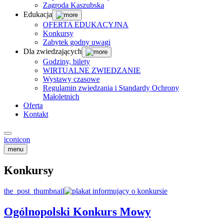
Zagroda Kaszubska
Edukacja
OFERTA EDUKACYJNA
Konkursy
Zabytek godny uwagi
Dla zwiedzających
Godziny, bilety
WIRTUALNE ZWIEDZANIE
Wystawy czasowe
Regulamin zwiedzania i Standardy Ochrony
Małoletnich
Oferta
Kontakt
icon
icon
menu
Konkursy
the_post_thumbnail
Ogólnopolski Konkurs Mowy