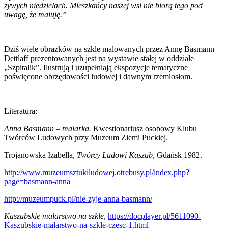
żywych niedzielach. Mieszkańcy naszej wsi nie biorą tego pod
uwagę, że maluję.”
Dziś wiele obrazków na szkle malowanych przez Annę Basmann –
Dettlaff prezentowanych jest na wystawie stałej w oddziale
„Szpitalik”. Ilustrują i uzupełniają ekspozycje tematyczne
poświęcone obrzędowości ludowej i dawnym rzemiosłom.
Literatura:
Anna Basmann – malarka.
Kwestionariusz osobowy Klubu
Twórców Ludowych przy Muzeum Ziemi Puckiej.
Trojanowska Izabella,
Twórcy Ludowi Kaszub
, Gdańsk 1982.
http://www.muzeumsztukiludowej.otrebusy.pl/index.php?
page=basmann-anna
http://muzeumpuck.pl/nie-zyje-anna-basmann/
Kaszubskie malarstwo na szkle
,
https://docplayer.pl/5611090-
Kaszubskie-malarstwo-na-szkle-czesc-1.html