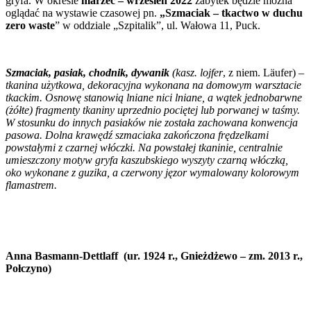
gryfa. W okresie
marzec – wrzesień 2022
zabytek będzie można
oglądać na wystawie czasowej pn.
„Szmaciak – tkactwo w duchu
zero waste
” w oddziale „Szpitalik”, ul. Wałowa 11, Puck.
Szmaciak, pasiak, chodnik, dywanik
(kasz. lojfer
, z niem. Läufer)
–
tkanina użytkowa, dekoracyjna wykonana na domowym warsztacie
tkackim. Osnowę stanowią lniane nici lniane, a wątek jednobarwne
(żółte) fragmenty tkaniny uprzednio pociętej lub porwanej w taśmy.
W stosunku do innych pasiaków nie została zachowana konwencja
pasowa. Dolna krawędź szmaciaka zakończona frędzelkami
powstałymi z czarnej włóczki. Na powstałej tkaninie, centralnie
umieszczony motyw gryfa kaszubskiego wyszyty czarną włóczką,
oko wykonane z guzika, a czerwony jęzor wymalowany kolorowym
flamastrem.
Anna Basmann-Dettlaff (ur. 1924 r., Gnieżdżewo – zm. 2013 r.,
Połczyno)