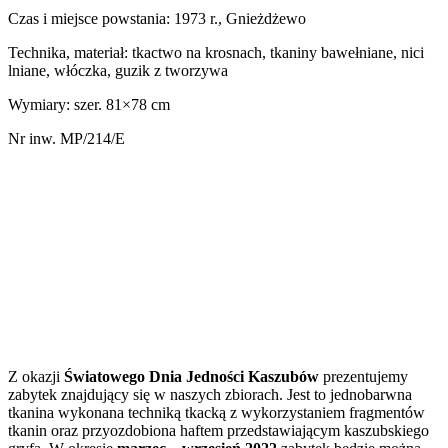
Czas i miejsce powstania: 1973 r., Gnieżdżewo
Technika, materiał: tkactwo na krosnach, tkaniny bawełniane, nici
lniane, włóczka, guzik z tworzywa
Wymiary: szer. 81×78 cm
Nr inw. MP/214/E
Z okazji
Światowego Dnia Jedności Kaszubów
prezentujemy
zabytek znajdujący się w naszych zbiorach. Jest to jednobarwna
tkanina wykonana techniką tkacką z wykorzystaniem fragmentów
tkanin oraz przyozdobiona haftem przedstawiającym kaszubskiego