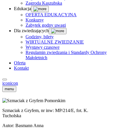
Zagroda Kaszubska
Edukacja
OFERTA EDUKACYJNA
Konkursy
Zabytek godny uwagi
Dla zwiedzających
Godziny, bilety
WIRTUALNE ZWIEDZANIE
Wystawy czasowe
Regulamin zwiedzania i Standardy Ochrony
Małoletnich
Oferta
Kontakt
icon
icon
menu
Szmaciak z Gryfem, nr inw: MP/214/E, fot. K.
Tucholska
Autor: Basmann Anna