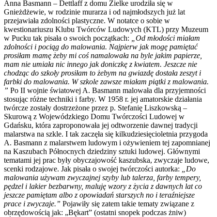
Anna Basmann – Dettlaff z domu Zielke urodziła się w
Gnieżdżewie, w rodzinie murarza i od najmłodszych już lat
przejawiała zdolności plastyczne. W notatce o sobie w
kwestionariuszu Klubu Twórców Ludowych (KTL) przy Muzeum
w Pucku tak pisała o swoich początkach:
„Od młodości miałam
zdolności i pociąg do malowania. Najpierw jak mogę pamiętać
prosiłam mamę żeby mi coś namalowała na byle jakim papierze,
mam nie umiała nic innego jak doniczkę z kwiatem. Jeszcze nie
chodząc do szkoły prosiłam to żebym na gwiazdę dostała zeszyt i
farbki do malowania. W szkole zawsze miałam piątki z malowania.
”
Po II wojnie światowej A. Basmann malowała dla przyjemności
stosując różne techniki i farby. W 1958 r. jej amatorskie działania
twórcze zostały dostrzeżone przez p. Stefanię Liszkowską –
Skurową z Wojewódzkiego Domu Twórczości Ludowej w
Gdańsku, która zaproponowała jej odtworzenie dawnej tradycji
malarstwa na szkle. I tak zaczęła się kilkudziesięcioletnia przygoda
A. Basmann z malarstwem ludowym i ożywieniem tej zapomnianej
na Kaszubach Północnych dziedziny sztuki ludowej. Głównymi
tematami jej prac były obyczajowość kaszubska, zwyczaje ludowe,
scenki rodzajowe. Jak pisała o swojej twórczości autorka:
„Do
malowania używam zwyczajnej szyby lub talerza, farby tempery,
pędzel i lakier bezbarwny, maluję wzory z życia z dawnych lat co
jeszcze pamiętam albo z opowiadań starszych no i teraźniejsze
prace i zwyczaje.”
Pojawiły się zatem takie tematy związane z
obrzędowością jak: „Bękart” (ostatni snopek podczas żniw)