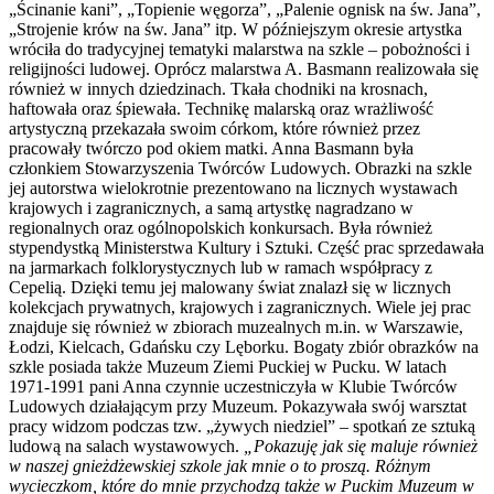
„Ścinanie kani”, „Topienie węgorza”, „Palenie ognisk na św. Jana”,
„Strojenie krów na św. Jana” itp. W późniejszym okresie artystka
wróciła do tradycyjnej tematyki malarstwa na szkle – pobożności i
religijności ludowej. Oprócz malarstwa A. Basmann realizowała się
również w innych dziedzinach. Tkała chodniki na krosnach,
haftowała oraz śpiewała. Technikę malarską oraz wrażliwość
artystyczną przekazała swoim córkom, które również przez
pracowały twórczo pod okiem matki. Anna Basmann była
członkiem Stowarzyszenia Twórców Ludowych. Obrazki na szkle
jej autorstwa wielokrotnie prezentowano na licznych wystawach
krajowych i zagranicznych, a samą artystkę nagradzano w
regionalnych oraz ogólnopolskich konkursach. Była również
stypendystką Ministerstwa Kultury i Sztuki. Część prac sprzedawała
na jarmarkach folklorystycznych lub w ramach współpracy z
Cepelią. Dzięki temu jej malowany świat znalazł się w licznych
kolekcjach prywatnych, krajowych i zagranicznych. Wiele jej prac
znajduje się również w zbiorach muzealnych m.in. w Warszawie,
Łodzi, Kielcach, Gdańsku czy Lęborku. Bogaty zbiór obrazków na
szkle posiada także Muzeum Ziemi Puckiej w Pucku. W latach
1971-1991 pani Anna czynnie uczestniczyła w Klubie Twórców
Ludowych działającym przy Muzeum. Pokazywała swój warsztat
pracy widzom podczas tzw. „żywych niedziel” – spotkań ze sztuką
ludową na salach wystawowych.
„Pokazuję jak się maluje również
w naszej gnieżdżewskiej szkole jak mnie o to proszą. Różnym
wycieczkom, które do mnie przychodzą także w Puckim Muzeum w