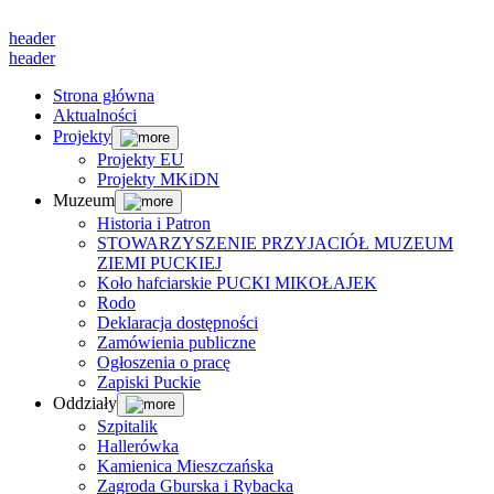
header
header
Strona główna
Aktualności
Projekty
Projekty EU
Projekty MKiDN
Muzeum
Historia i Patron
STOWARZYSZENIE PRZYJACIÓŁ MUZEUM
ZIEMI PUCKIEJ
Koło hafciarskie PUCKI MIKOŁAJEK
Rodo
Deklaracja dostępności
Zamówienia publiczne
Ogłoszenia o pracę
Zapiski Puckie
Oddziały
Szpitalik
Hallerówka
Kamienica Mieszczańska
Zagroda Gburska i Rybacka