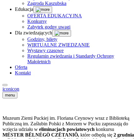
Zagroda Kaszubska
Edukacja
OFERTA EDUKACYJNA
Konkursy
Zabytek godny uwagi
Dla zwiedzających
Godziny, bilety
WIRTUALNE ZWIEDZANIE
Wystawy czasowe
Regulamin zwiedzania i Standardy Ochrony
Małoletnich
Oferta
Kontakt
icon
icon
menu
Muzeum Ziemi Puckiej im. Floriana Ceynowy wraz z Biblioteką
Publiczną im. Zaślubin Polski z Morzem w Pucku zapraszają do
wzięcia udziału w
eliminacjach powiatowych
konkursu
MÉSTER BËLNÉGÒ CZËTANIÔ,
które odbędą się
2 grudnia