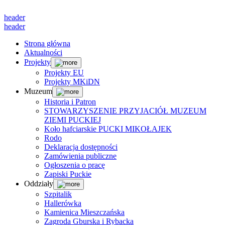
header
header
Strona główna
Aktualności
Projekty
Projekty EU
Projekty MKiDN
Muzeum
Historia i Patron
STOWARZYSZENIE PRZYJACIÓŁ MUZEUM
ZIEMI PUCKIEJ
Koło hafciarskie PUCKI MIKOŁAJEK
Rodo
Deklaracja dostępności
Zamówienia publiczne
Ogłoszenia o pracę
Zapiski Puckie
Oddziały
Szpitalik
Hallerówka
Kamienica Mieszczańska
Zagroda Gburska i Rybacka