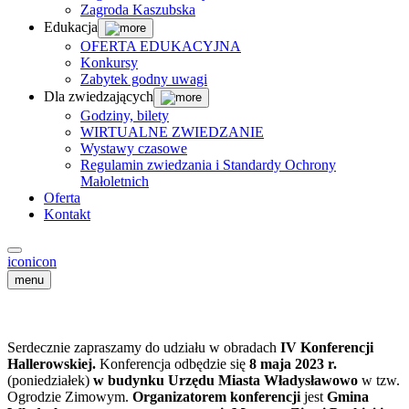
Zagroda Kaszubska
Edukacja
OFERTA EDUKACYJNA
Konkursy
Zabytek godny uwagi
Dla zwiedzających
Godziny, bilety
WIRTUALNE ZWIEDZANIE
Wystawy czasowe
Regulamin zwiedzania i Standardy Ochrony
Małoletnich
Oferta
Kontakt
icon
icon
menu
Serdecznie zapraszamy do udziału w obradach
IV Konferencji
Hallerowskiej.
Konferencja odbędzie się
8 maja 2023 r.
(poniedziałek)
w budynku Urzędu Miasta Władysławowo
w tzw.
Ogrodzie Zimowym.
Organizatorem konferencji
jest
Gmina