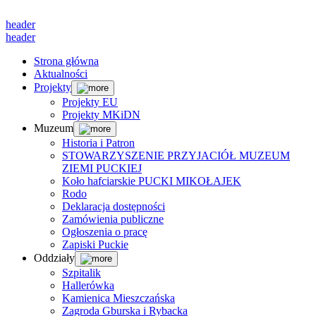
header
header
Strona główna
Aktualności
Projekty
Projekty EU
Projekty MKiDN
Muzeum
Historia i Patron
STOWARZYSZENIE PRZYJACIÓŁ MUZEUM
ZIEMI PUCKIEJ
Koło hafciarskie PUCKI MIKOŁAJEK
Rodo
Deklaracja dostępności
Zamówienia publiczne
Ogłoszenia o pracę
Zapiski Puckie
Oddziały
Szpitalik
Hallerówka
Kamienica Mieszczańska
Zagroda Gburska i Rybacka