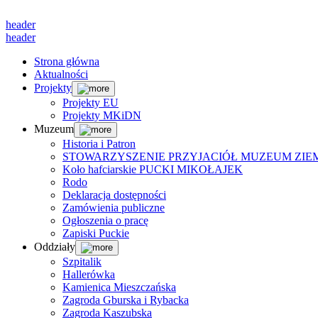
header
header
Strona główna
Aktualności
Projekty
Projekty EU
Projekty MKiDN
Muzeum
Historia i Patron
STOWARZYSZENIE PRZYJACIÓŁ MUZEUM ZIEM
Koło hafciarskie PUCKI MIKOŁAJEK
Rodo
Deklaracja dostępności
Zamówienia publiczne
Ogłoszenia o pracę
Zapiski Puckie
Oddziały
Szpitalik
Hallerówka
Kamienica Mieszczańska
Zagroda Gburska i Rybacka
Zagroda Kaszubska