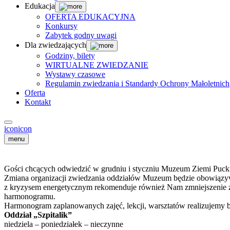
Edukacja
OFERTA EDUKACYJNA
Konkursy
Zabytek godny uwagi
Dla zwiedzających
Godziny, bilety
WIRTUALNE ZWIEDZANIE
Wystawy czasowe
Regulamin zwiedzania i Standardy Ochrony Małoletnich
Oferta
Kontakt
icon
icon
menu
Gości chcących odwiedzić w grudniu i styczniu Muzeum Ziemi Pucki
Zmiana organizacji zwiedzania oddziałów Muzeum będzie obowiązy
z kryzysem energetycznym rekomenduje również Nam zmniejszenie zu
harmonogramu.
Harmonogram zaplanowanych zajęć, lekcji, warsztatów realizujemy 
Oddział „Szpitalik”
niedziela – poniedziałek – nieczynne