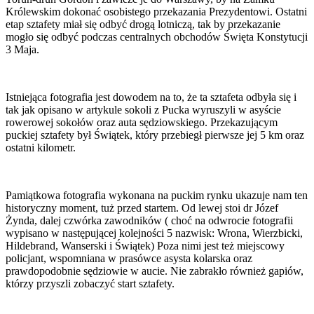
Królewskim dokonać osobistego przekazania Prezydentowi. Ostatni
etap sztafety miał się odbyć drogą lotniczą, tak by przekazanie
mogło się odbyć podczas centralnych obchodów Święta Konstytucji
3 Maja.
Istniejąca fotografia jest dowodem na to, że ta sztafeta odbyła się i
tak jak opisano w artykule sokoli z Pucka wyruszyli w asyście
rowerowej sokołów oraz auta sędziowskiego. Przekazującym
puckiej sztafety był Świątek, który przebiegł pierwsze jej 5 km oraz
ostatni kilometr.
Pamiątkowa fotografia wykonana na puckim rynku ukazuje nam ten
historyczny moment, tuż przed startem. Od lewej stoi dr Józef
Żynda, dalej czwórka zawodników ( choć na odwrocie fotografii
wypisano w następującej kolejności 5 nazwisk: Wrona, Wierzbicki,
Hildebrand, Wanserski i Świątek) Poza nimi jest też miejscowy
policjant, wspomniana w prasówce asysta kolarska oraz
prawdopodobnie sędziowie w aucie. Nie zabrakło również gapiów,
którzy przyszli zobaczyć start sztafety.