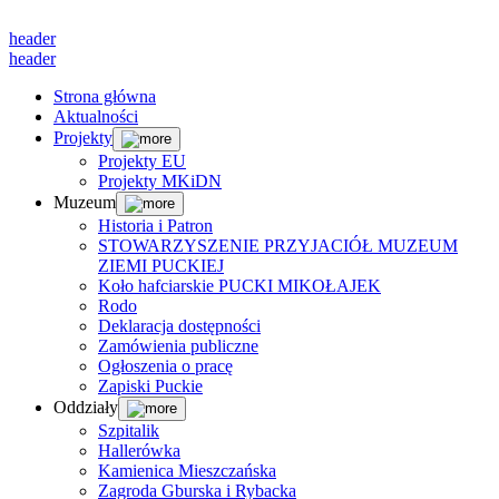
header
header
Strona główna
Aktualności
Projekty
Projekty EU
Projekty MKiDN
Muzeum
Historia i Patron
STOWARZYSZENIE PRZYJACIÓŁ MUZEUM
ZIEMI PUCKIEJ
Koło hafciarskie PUCKI MIKOŁAJEK
Rodo
Deklaracja dostępności
Zamówienia publiczne
Ogłoszenia o pracę
Zapiski Puckie
Oddziały
Szpitalik
Hallerówka
Kamienica Mieszczańska
Zagroda Gburska i Rybacka