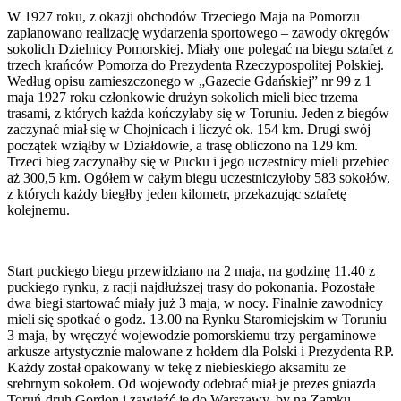
W 1927 roku, z okazji obchodów Trzeciego Maja na Pomorzu
zaplanowano realizację wydarzenia sportowego – zawody okręgów
sokolich Dzielnicy Pomorskiej. Miały one polegać na biegu sztafet z
trzech krańców Pomorza do Prezydenta Rzeczypospolitej Polskiej.
Według opisu zamieszczonego w „Gazecie Gdańskiej” nr 99 z 1
maja 1927 roku członkowie drużyn sokolich mieli biec trzema
trasami, z których każda kończyłaby się w Toruniu. Jeden z biegów
zaczynać miał się w Chojnicach i liczyć ok. 154 km. Drugi swój
początek wziąłby w Działdowie, a trasę obliczono na 129 km.
Trzeci bieg zaczynałby się w Pucku i jego uczestnicy mieli przebiec
aż 300,5 km. Ogółem w całym biegu uczestniczyłoby 583 sokołów,
z których każdy biegłby jeden kilometr, przekazując sztafetę
kolejnemu.
Start puckiego biegu przewidziano na 2 maja, na godzinę 11.40 z
puckiego rynku, z racji najdłuższej trasy do pokonania. Pozostałe
dwa biegi startować miały już 3 maja, w nocy. Finalnie zawodnicy
mieli się spotkać o godz. 13.00 na Rynku Staromiejskim w Toruniu
3 maja, by wręczyć wojewodzie pomorskiemu trzy pergaminowe
arkusze artystycznie malowane z hołdem dla Polski i Prezydenta RP.
Każdy został opakowany w tekę z niebieskiego aksamitu ze
srebrnym sokołem. Od wojewody odebrać miał je prezes gniazda
Toruń-druh Gordon i zawieźć je do Warszawy, by na Zamku