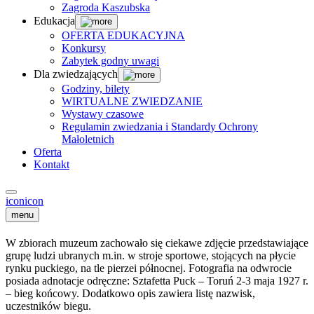
Zagroda Kaszubska
Edukacja
OFERTA EDUKACYJNA
Konkursy
Zabytek godny uwagi
Dla zwiedzających
Godziny, bilety
WIRTUALNE ZWIEDZANIE
Wystawy czasowe
Regulamin zwiedzania i Standardy Ochrony
Małoletnich
Oferta
Kontakt
icon
icon
menu
W zbiorach muzeum zachowało się ciekawe zdjęcie przedstawiające
grupę ludzi ubranych m.in. w stroje sportowe, stojących na płycie
rynku puckiego, na tle pierzei północnej. Fotografia na odwrocie
posiada adnotacje odręczne: Sztafetta Puck – Toruń 2-3 maja 1927 r.
– bieg końcowy. Dodatkowo opis zawiera listę nazwisk,
uczestników biegu.