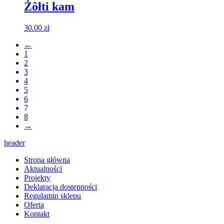
Żôłti kam
30.00
zł
←
1
2
3
4
5
6
7
8
→
header
Strona główna
Aktualności
Projekty
Deklaracja dostępności
Regulamin sklepu
Oferta
Kontakt