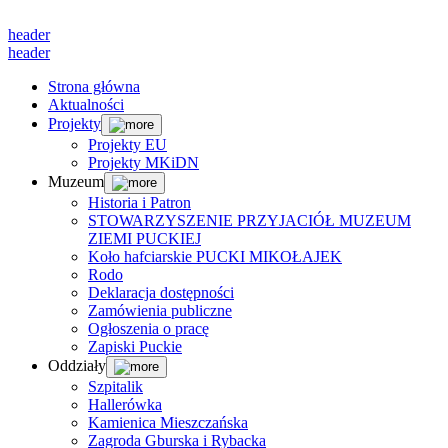
header
header
Strona główna
Aktualności
Projekty
Projekty EU
Projekty MKiDN
Muzeum
Historia i Patron
STOWARZYSZENIE PRZYJACIÓŁ MUZEUM
ZIEMI PUCKIEJ
Koło hafciarskie PUCKI MIKOŁAJEK
Rodo
Deklaracja dostępności
Zamówienia publiczne
Ogłoszenia o pracę
Zapiski Puckie
Oddziały
Szpitalik
Hallerówka
Kamienica Mieszczańska
Zagroda Gburska i Rybacka