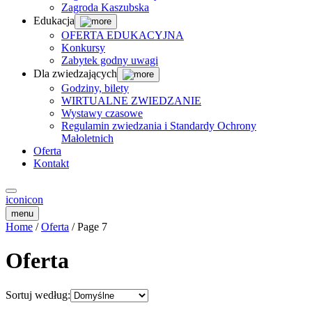
Zagroda Kaszubska
Edukacja
OFERTA EDUKACYJNA
Konkursy
Zabytek godny uwagi
Dla zwiedzających
Godziny, bilety
WIRTUALNE ZWIEDZANIE
Wystawy czasowe
Regulamin zwiedzania i Standardy Ochrony
Małoletnich
Oferta
Kontakt
icon
icon
menu
Home
/
Oferta
/ Page 7
Oferta
Sortuj według: