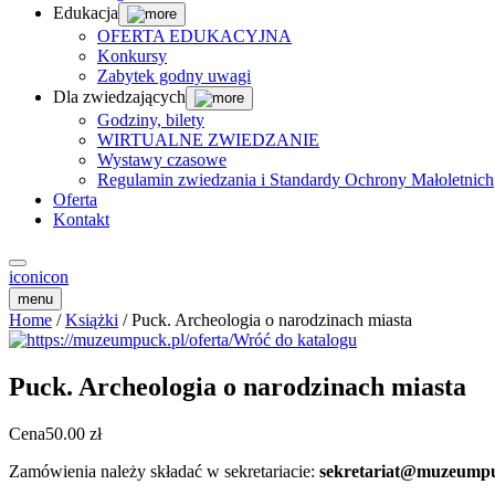
Edukacja
OFERTA EDUKACYJNA
Konkursy
Zabytek godny uwagi
Dla zwiedzających
Godziny, bilety
WIRTUALNE ZWIEDZANIE
Wystawy czasowe
Regulamin zwiedzania i Standardy Ochrony Małoletnich
Oferta
Kontakt
icon
icon
menu
Home
/
Książki
/ Puck. Archeologia o narodzinach miasta
Wróć do katalogu
Puck. Archeologia o narodzinach miasta
Cena
50.00
zł
Zamówienia należy składać w sekretariacie:
sekretariat@muzeumpu