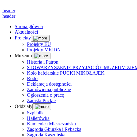
header
header
Strona główna
Aktualności
Projekty
Projekty EU
Projekty MKiDN
Muzeum
Historia i Patron
STOWARZYSZENIE PRZYJACIÓŁ MUZEUM ZIEM
Koło hafciarskie PUCKI MIKOŁAJEK
Rodo
Deklaracja dostępności
Zamówienia publiczne
Ogłoszenia o pracę
Zapiski Puckie
Oddziały
Szpitalik
Hallerówka
Kamienica Mieszczańska
Zagroda Gburska i Rybacka
Zagroda Kaszubska